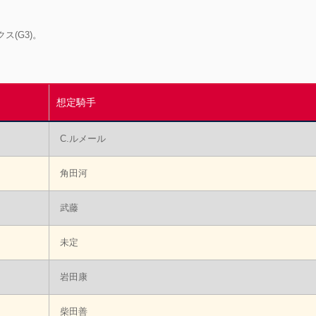
(G3)。
想定騎手
C.ルメール
角田河
武藤
未定
岩田康
柴田善