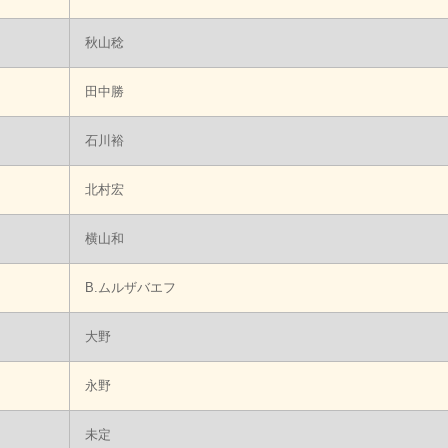
秋山稔
田中勝
石川裕
北村宏
横山和
B.ムルザバエフ
大野
永野
未定