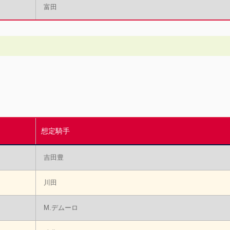
富田
想定騎手
吉田豊
川田
M.デムーロ