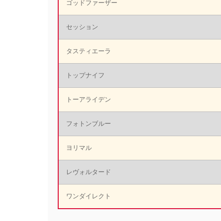
ゴッドファーザー
セッション
タスティエーラ
トップナイフ
トーアライデン
フォトンブルー
ヨリマル
レヴォルタード
ワンダイレクト