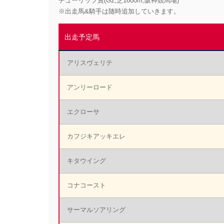
チューリップ賞(G2,芝1600m,阪神競馬場)
※出走馬&騎手は随時追加していきます。
出走予定馬
アリスヴェリテ
アンリーロード
エクローサ
カフジキアッキエレ
キタウイング
コナコースト
サーマルソアリング