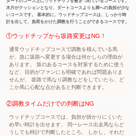
ダートのコース上にウッドチップを敷きつめているコースです。
木片がクッションとなり、ダートコースよりも脚への負担が少な
いコースです。
基本的に、ウッドチップコースは、しっかり時
計を出して、負荷をかけた調教を行うことができるコースです。
①ウッドチップから坂路変更はNG！
通常ウッドチップコースで調教を積んでいる馬
が、急に坂路へ変更する場合は何かしらの理由が
あります。 坂のあるコースを対策するために使う
など、目的がファンにも明確であれば問題ありま
せんが、 坂路で馬なり調教などをしていたら、ど
こか馬に心配な点があると判断できます。
②調教タイムだけでの判断はNG
ウッドチップコースでは、負担が掛かりにくいた
め早い時計を出せます。 同一レース出走馬ならど
うしても時計で判断したところ。 しかし、それだ