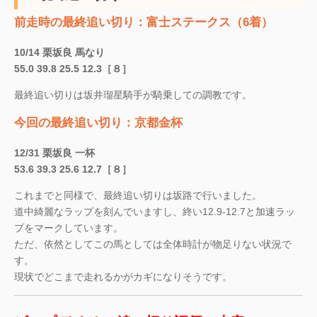
前走時の最終追い切り：富士ステークス（6着）
10/14 栗坂良 馬なり
55.0 39.8 25.5 12.3［８］
最終追い切りは坂井瑠星騎手が騎乗しての調教です。
今回の最終追い切り：京都金杯
12/31 栗坂良 一杯
53.6 39.3 25.6 12.7［８］
これまでと同様で、最終追い切りは坂路で行いました。
道中綺麗なラップを刻んでいますし、終い12.9-12.7と加速ラッ
プをマークしています。
ただ、依然としてこの馬としては全体時計が物足りない状況で
す。
現状でどこまで走れるかがカギになりそうです。