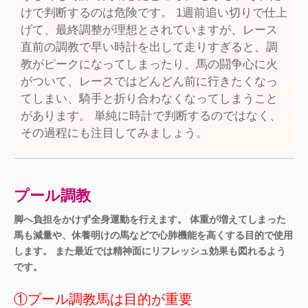
けで判断するのは危険です。 1週前追い切りで仕上
げて、最終調整が理想とされていますが、レース
直前の調教で早い時計を出して走りすぎると、調
教がピークになってしまったり、馬の闘争心に火
がついて、レースではどんどん前に行きたくなっ
てしまい、騎手と折り合わなくなってしまうこと
があります。 単純に時計で判断するのではなく、
その過程にも注目してみましょう。
プール調教
脚へ負担をかけず全身運動を行えます。
体重が増えてしまった
馬も減量や、休養明けの馬などで心肺機能を高くする目的で使用
します。
また最近では精神面にリフレッシュ効果も図れるよう
です。
①プール調教馬は目的が重要