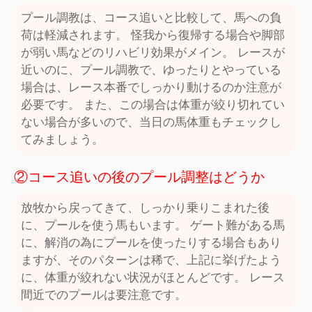
プール調教は、コース追いと比較して、馬への負
荷は軽減されます。 怪我から復帰する場合や脚部
が弱い馬などのリハビリ効果がメイン。 レースが
近いのに、プール調教で、ゆったりとやっている
場合は、レース本番でしっかり動けるのか注意が
必要です。 また、この場合は体重が絞り切れてい
ない場合が多いので、当日の馬体重もチェックし
てみましょう。
②コース追いの後のプール調整はどうか
放牧から戻ってきて、しっかり乗りこまれた後
に、プールを使う馬もいます。 ゲート難がある馬
に、解消の為にプールを使ったりする場合もあり
ますが、そのパターンは稀で、上記に挙げたよう
に、体重が絞れない状況がほとんどです。 レース
間近でのプールは要注意です。