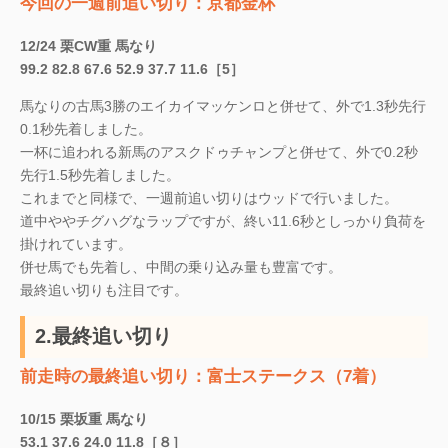
今回の一週前追い切り：京都金杯
12/24 栗CW重 馬なり
99.2 82.8 67.6 52.9 37.7 11.6［5］
馬なりの古馬3勝のエイカイマッケンロと併せて、外で1.3秒先行
0.1秒先着しました。
一杯に追われる新馬のアスクドゥチャンプと併せて、外で0.2秒
先行1.5秒先着しました。
これまでと同様で、一週前追い切りはウッドで行いました。
道中ややチグハグなラップですが、終い11.6秒としっかり負荷を
掛けれています。
併せ馬でも先着し、中間の乗り込み量も豊富です。
最終追い切りも注目です。
2.最終追い切り
前走時の最終追い切り：富士ステークス（7着）
10/15 栗坂重 馬なり
53.1 37.6 24.0 11.8［８］