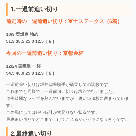
1.一週前追い切り
前走時の一週前追い切り：富士ステークス（6着）
10/9 栗坂良 強め
51.9 38.5 25.0 12.5［８］
今回の一週前追い切り：京都金杯
12/24 栗坂重 一杯
54.5 40.0 25.9 12.9［８］
一週前追い切りは坂井瑠星騎手が騎乗しての調教です。
これまでと同様で、一週前追い切りは坂路で行いました。
道中綺麗なラップを刻んでいますが、終い12.9秒に留まっていま
す。
この馬にしては終い時計が物足りない状況です。
最終追い切りでどこまで上げてこれるかがカギになりそうです。
2.最終追い切り