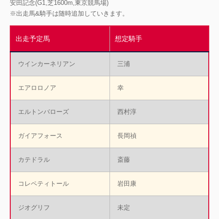
安田記念(G1,芝1600m,東京競馬場)
※出走馬&騎手は随時追加していきます。
出走予定馬
想定騎手
ウインカーネリアン
三浦
エアロロノア
幸
エルトンバローズ
西村淳
ガイアフォース
長岡禎
カテドラル
斎藤
コレペティトール
岩田康
ジオグリフ
未定