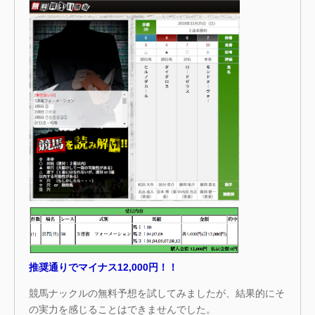
推奨通りでマイナス12,000円！！
競馬ナックルの無料予想を試してみましたが、結果的にそ
の実力を感じることはできませんでした。