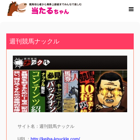
週刊競馬ナックル
サイト名：
週刊競馬ナックル
URL：
http://keiba-knuckle.com/