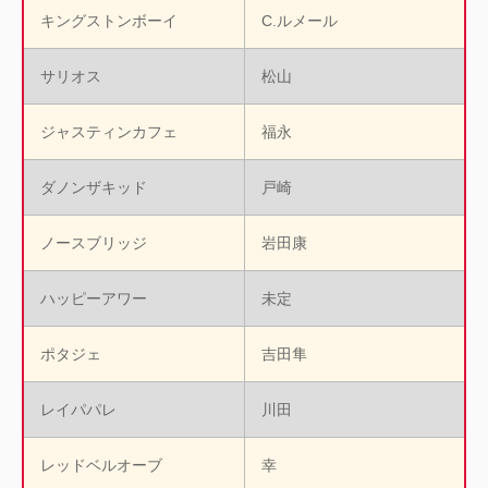
キングストンボーイ
C.ルメール
サリオス
松山
ジャスティンカフェ
福永
ダノンザキッド
戸崎
ノースブリッジ
岩田康
ハッピーアワー
未定
ポタジェ
吉田隼
レイパパレ
川田
レッドベルオーブ
幸