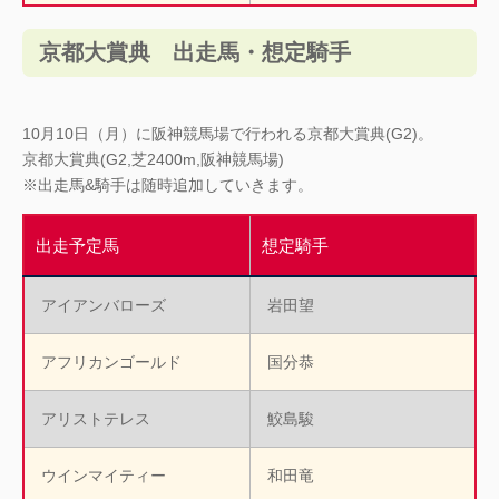
京都大賞典 出走馬・想定騎手
10月10日（月）に阪神競馬場で行われる京都大賞典(G2)。
京都大賞典(G2,芝2400m,阪神競馬場)
※出走馬&騎手は随時追加していきます。
出走予定馬
想定騎手
アイアンバローズ
岩田望
アフリカンゴールド
国分恭
アリストテレス
鮫島駿
ウインマイティー
和田竜