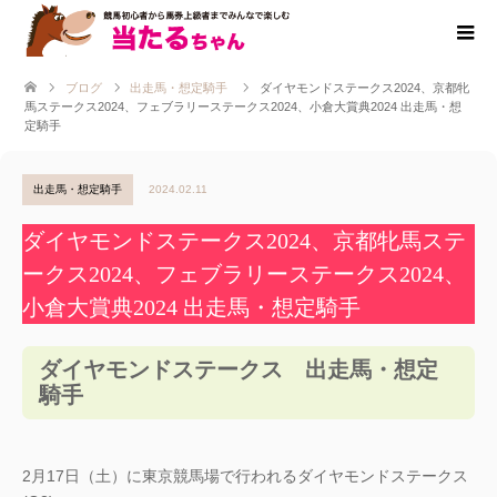
ブログ
出走馬・想定騎手
ダイヤモンドステークス2024、京都牝
馬ステークス2024、フェブラリーステークス2024、小倉大賞典2024 出走馬・想
定騎手
出走馬・想定騎手
2024.02.11
ダイヤモンドステークス2024、京都牝馬ステ
ークス2024、フェブラリーステークス2024、
小倉大賞典2024 出走馬・想定騎手
ダイヤモンドステークス 出走馬・想定
騎手
2月17日（土）に東京競馬場で行われるダイヤモンドステークス