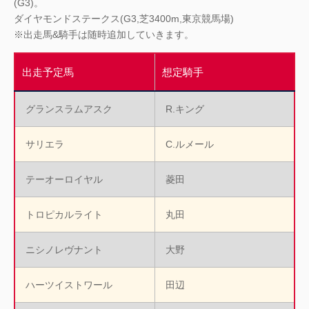
(G3)。
ダイヤモンドステークス(G3,芝3400m,東京競馬場)
※出走馬&騎手は随時追加していきます。
出走予定馬
想定騎手
グランスラムアスク
R.キング
サリエラ
C.ルメール
テーオーロイヤル
菱田
トロピカルライト
丸田
ニシノレヴナント
大野
ハーツイストワール
田辺