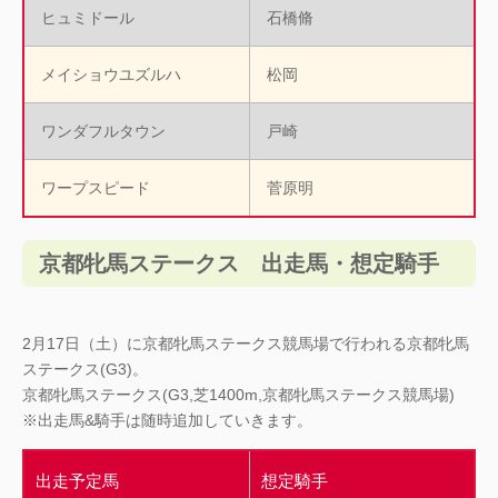
ヒュミドール
石橋脩
メイショウユズルハ
松岡
ワンダフルタウン
戸崎
ワープスピード
菅原明
京都牝馬ステークス 出走馬・想定騎手
2月17日（土）に京都牝馬ステークス競馬場で行われる京都牝馬
ステークス(G3)。
京都牝馬ステークス(G3,芝1400m,京都牝馬ステークス競馬場)
※出走馬&騎手は随時追加していきます。
出走予定馬
想定騎手