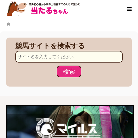
競馬サイトを検索する
検索