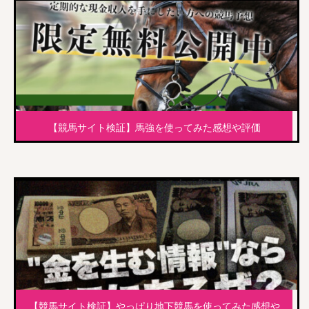
【競馬サイト検証】馬強を使ってみた感想や評価
【競馬サイト検証】やっぱり地下競馬を使ってみた感想や