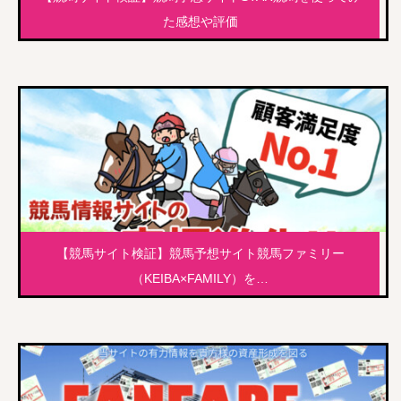
た感想や評価
【競馬サイト検証】競馬予想サイト競馬ファミリー
（KEIBA×FAMILY）を…