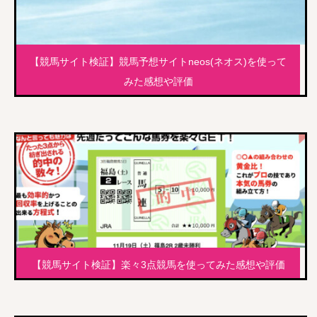
【競馬サイト検証】競馬予想サイトneos(ネオス)を使って
みた感想や評価
【競馬サイト検証】楽々3点競馬を使ってみた感想や評価